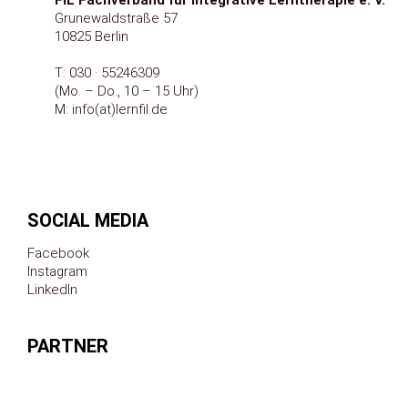
FiL Fachverband für integrative Lerntherapie e.
V.
Grunewaldstraße 57
10825 Berlin
T:
030 · 55246309
(Mo. – Do., 10 – 15 Uhr)
M:
info(at)lernfil.de
SOCIAL MEDIA
Facebook
Instagram
LinkedIn
PARTNER