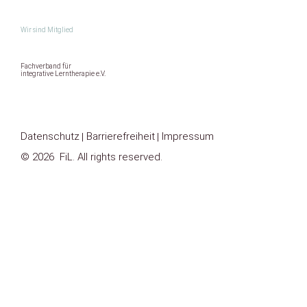
Wir sind Mitglied
Fachverband für
integrative Lerntherapie e.V.
Datenschutz
Barrierefreiheit
Impressum
© 2026 FiL. All rights reserved.