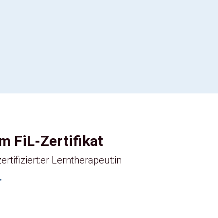
 FiL-Zertifikat
rtifiziert:er Lerntherapeut:in
.