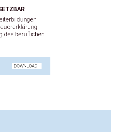
BSETZBAR
eiterbildungen
teuererklärung
g des beruflichen
DOWNLOAD