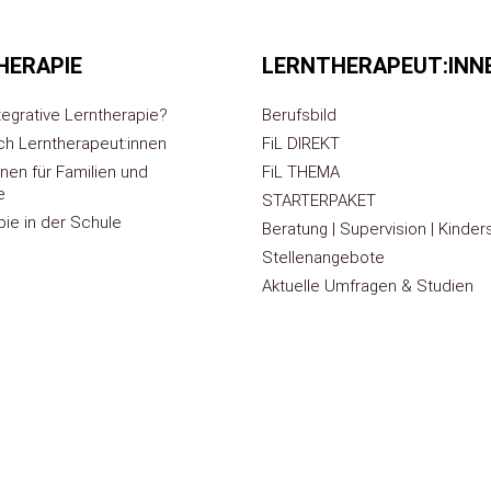
HERAPIE
LERNTHERAPEUT:INN
tegrative Lerntherapie?
Berufsbild
h Lerntherapeut:innen
FiL DIREKT
nen für Familien und
FiL THEMA
e
STARTERPAKET
pie in der Schule
Beratung | Supervision | Kinde
Stellenangebote
Aktuelle Umfragen & Studien