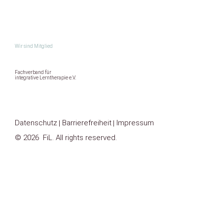
Wir sind Mitglied
Fachverband für
integrative Lerntherapie e.V.
Datenschutz
Barrierefreiheit
Impressum
© 2026 FiL. All rights reserved.