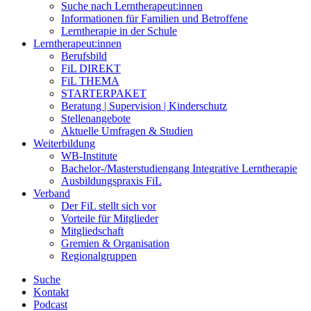
Suche nach Lerntherapeut:innen
Informationen für Familien und Betroffene
Lerntherapie in der Schule
Lerntherapeut:innen
Berufsbild
FiL DIREKT
FiL THEMA
STARTERPAKET
Beratung | Supervision | Kinderschutz
Stellenangebote
Aktuelle Umfragen & Studien
Weiterbildung
WB-Institute
Bachelor-/Masterstudiengang Integrative Lerntherapie
Ausbildungspraxis FiL
Verband
Der FiL stellt sich vor
Vorteile für Mitglieder
Mitgliedschaft
Gremien & Organisation
Regionalgruppen
Suche
Kontakt
Podcast