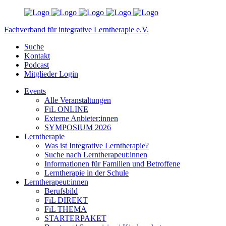
Fachverband für
integrative Lerntherapie e.V.
Suche
Kontakt
Podcast
Mitglieder Login
Events
Alle Veranstaltungen
FiL ONLINE
Externe Anbieter:innen
SYMPOSIUM 2026
Lerntherapie
Was ist Integrative Lerntherapie?
Suche nach Lerntherapeut:innen
Informationen für Familien und Betroffene
Lerntherapie in der Schule
Lerntherapeut:innen
Berufsbild
FiL DIREKT
FiL THEMA
STARTERPAKET