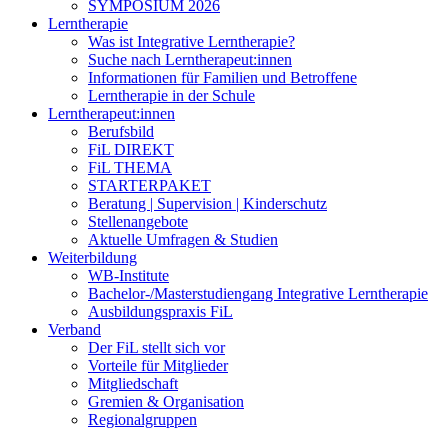
SYMPOSIUM 2026
Lerntherapie
Was ist Integrative Lerntherapie?
Suche nach Lerntherapeut:innen
Informationen für Familien und Betroffene
Lerntherapie in der Schule
Lerntherapeut:innen
Berufsbild
FiL DIREKT
FiL THEMA
STARTERPAKET
Beratung | Supervision | Kinderschutz
Stellenangebote
Aktuelle Umfragen & Studien
Weiterbildung
WB-Institute
Bachelor-/Masterstudiengang Integrative Lerntherapie
Ausbildungspraxis FiL
Verband
Der FiL stellt sich vor
Vorteile für Mitglieder
Mitgliedschaft
Gremien & Organisation
Regionalgruppen