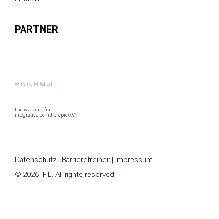
PARTNER
Wir sind Mitglied
Fachverband für
integrative Lerntherapie e.V.
Datenschutz
Barrierefreiheit
Impressum
© 2026 FiL. All rights reserved.